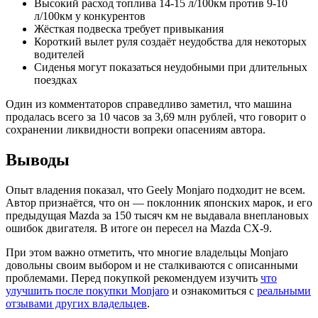
Высокий расход топлива 14-15 л/100км против 9-10
л/100км у конкурентов
Жёсткая подвеска требует привыкания
Короткий вылет руля создаёт неудобства для некоторых
водителей
Сиденья могут показаться неудобными при длительных
поездках
Один из комментаторов справедливо заметил, что машина
продалась всего за 10 часов за 3,69 млн рублей, что говорит о
сохранении ликвидности вопреки опасениям автора.
Выводы
Опыт владения показал, что Geely Monjaro подходит не всем.
Автор признаётся, что он — поклонник японских марок, и его
предыдущая Mazda за 150 тысяч км не выдавала внеплановых
ошибок двигателя. В итоге он пересел на Mazda CX-9.
При этом важно отметить, что многие владельцы Monjaro
довольны своим выбором и не сталкиваются с описанными
проблемами. Перед покупкой рекомендуем изучить
что
улучшить после покупки Monjaro
и ознакомиться с
реальными
отзывами других владельцев
.