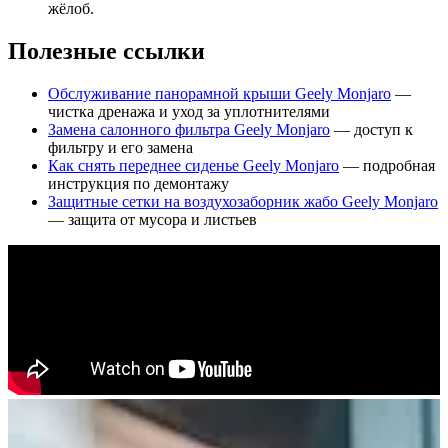
жёлоб.
Полезные ссылки
Обслуживание панорамной крыши Geely Monjaro
—
чистка дренажа и уход за уплотнителями
Замена салонного фильтра Geely Monjaro
— доступ к
фильтру и его замена
Как снять переднее сиденье Geely Monjaro
— подробная
инструкция по демонтажу
Защитные сетки на воздухозаборник жабо Geely Monjaro
— защита от мусора и листьев