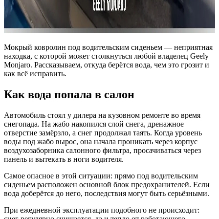
Мокрый ковролин под водительским сиденьем — неприятная
находка, с которой может столкнуться любой владелец Geely
Monjaro. Рассказываем, откуда берётся вода, чем это грозит и
как всё исправить.
Как вода попала в салон
Автомобиль стоял у дилера на кузовном ремонте во время
снегопада. На жабо накопился слой снега, дренажное
отверстие замёрзло, а снег продолжал таять. Когда уровень
воды под жабо вырос, она начала проникать через корпус
воздухозаборника салонного фильтра, просачиваться через
панель и вытекать в ноги водителя.
Самое опасное в этой ситуации: прямо под водительским
сиденьем расположен основной блок предохранителей. Если
вода доберётся до него, последствия могут быть серьёзными.
При ежедневной эксплуатации подобного не происходит:
снег регулярно счищается, да и тепло от работающего