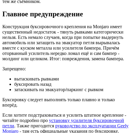
тем же съёмником.
Главное предупреждение
Конструкция буксировочного крепления на Monjaro имеет
существенный недостаток - тянуть рывками категорически
нельзя. Есть немало случаев, когда при попытке выдернуть
автомобиль или затащить на эвакуатор петля вырывалась
вместе с куском металла или усилителя бампера. Причём
оторванный усилитель нередко ломал ещё и сам бампер -
молдинг или целиком. Итог: повреждения, замена бампера.
Запрещено:
вытаскивать рывками
буксировать назад
затаскивать на эвакуатор/паркинг с рывком
Буксировку следует выполнять только плавно и только
вперёд.
Если хотите подстраховаться и усилить штатное крепление -
читайте подробно про
установку усилителя буксировочной
петли
. Также пригодится
руководство по эксплуатации Geely
Monjaro
- там есть официальные указания по буксировке.