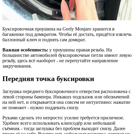
Буксировочная проушина на Geely Monjaro хранится в
багажнике под домкратом. Чтобы её достать, придётся извлечь
баллонный ключ и поднять сам домкрат.
Важная особенность:
у проушины правая резьба. На
большинстве автомобилей буксировочные петли имеют левую
резьбу, здесь всё наоборот - не перепутайте направление
закручивания.
Передняя точка буксировки
Заглушка переднего буксировочного отверстия расположена с
левой стороны бампера. Никаких подсказок или обозначений
на ней нет, и открывается она совсем не интуитивно: нажатие
не поможет - нужно поддевать снизу.
Руками сделать это непросто: усилие требуется приличное.
Удобнее всего использовать клипсодёр или небольшой
съёмник - тогда заглушка без проблем выходит снизу. Далее
тянем её на себя. Внутри есть небольшая распорка, которая не