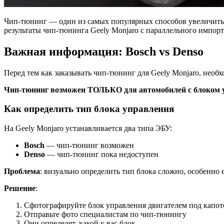
Чип-тюнинг — один из самых популярных способов увеличить м
результаты чип-тюнинга Geely Monjaro с параллельного импорт
Важная информация: Bosch vs Denso
Перед тем как заказывать чип-тюнинг для Geely Monjaro, нео
Чип-тюнинг возможен ТОЛЬКО для автомобилей с блоком у
Как определить тип блока управления
На Geely Monjaro устанавливается два типа ЭБУ:
Bosch
— чип-тюнинг возможен
Denso
— чип-тюнинг пока недоступен
Проблема
: визуально определить тип блока сложно, особенно 
Решение
:
Сфотографируйте блок управления двигателем под капо
Отправьте фото специалистам по чип-тюнингу
Они определят, какой у вас блок