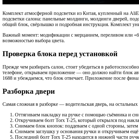
Комплект атмосферной подсветки из Китая, купленный на AliEx
подсветки салона: панельные молдинги, молдинги дверей, подс
общий блок, свёрлышко и подробная инструкция. Комплект ун
Важный момент: модификации с мерцанием, переливом или «бе
возможностью выбора цвета.
Проверка блока перед установкой
Прежде чем разбирать салон, стоит убедиться в работоспособн
телефоне, открываем приложение — оно должно найти блок авт
1688 и убеждаемся, что блок отвечает. Приложение после фина
Разборка двери
Самая сложная в разборке — водительская дверь, на остальных
Оттягиваем накладку на ручке с помощью съёмника и сни
Откручиваем болт Torx T-25, который открылся под накла
Снимаем блок кнопок: поддеваем с одной стороны, затем 
Снимаем заглушку у основания ручки и откручиваем ещё 
Последний болт Torx T-25 находится в нижней части ручк