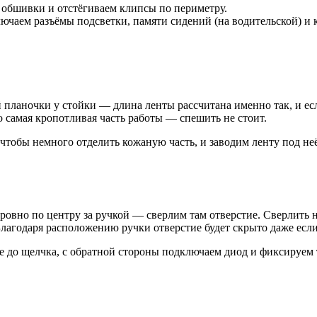
 обшивки и отстёгиваем клипсы по периметру.
ючаем разъёмы подсветки, памяти сидений (на водительской) и 
й планочки у стойки — длина ленты рассчитана именно так, и есл
о самая кропотливая часть работы — спешить не стоит.
чтобы немного отделить кожаную часть, и заводим ленту под неё
овно по центру за ручкой — сверлим там отверстие. Сверлить н
Благодаря расположению ручки отверстие будет скрыто даже есл
ие до щелчка, с обратной стороны подключаем диод и фиксируем