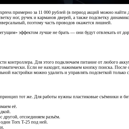
press примерно за 11 000 рублей (в период акций можно найти 
ветку ног, ручек и карманов дверей, а также подсветку динами
иверсальный, поэтому часть проводов окажется лишней.
гущим» эффектом лучше не брать — они будут отвлекать от до
ости контроллера. Для этого подключаем питание от любого акк
оматически. Если не находит, нажимаем кнопку поиска. После о
льной настройки можно удалить и управлять подсветкой только с
 принцип тот же. Для работы нужны пластиковые съёмники и бит
маем её.
дкой.
с другой, отсоединяем разъём.
один Torx T-25 под ней.
и.